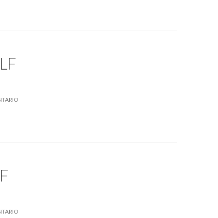
LF
NTARIO
F
NTARIO