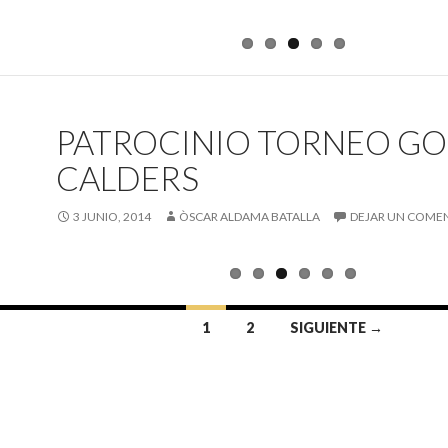
PATROCINIO TORNEO GO
CALDERS
3 JUNIO, 2014
ÒSCAR ALDAMA BATALLA
DEJAR UN COME
1
2
SIGUIENTE →
radas